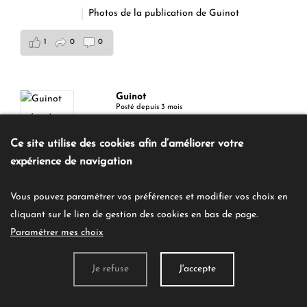
Photos de la publication de Guinot
1
0
0
Guinot
Posté depuis 3 mois
Guinot présente ses masques visage en format
Ce site utilise des cookies afin d’améliorer votre
unidose ✨
expérience de navigation
Des formules expertes pour cibler chaque besoi
Vous pouvez paramétrer vos préférences et modifier vos choix en
n de la peau et révéler des résultats visibles en
cliquant sur le lien de gestion des cookies en bas de page.
quelques minutes 💆‍♀️
Paramétrer mes choix
L’expertise cabine, désormais en format individ
Je refuse
J'accepte
uel.